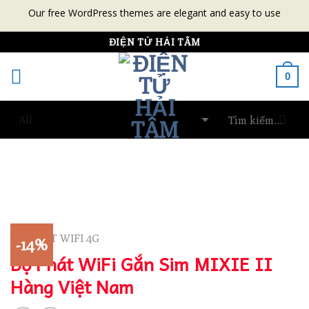
Our free WordPress themes are elegant and easy to use
Skip
ĐIỆN TỬ HẢI TÂM
to
0
content
BỘ PHÁT WIFI 4G
-14%
Bộ Phát WiFi Gắn Sim MIXIE II
Hàng Việt Nam