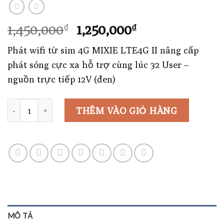
Giá
Giá
1,450,000
1,250,000
₫
₫
gốc
hiện
Phát wifi từ sim 4G MIXIE LTE4G II nâng cấp
là:
tại
phát sóng cực xa hỗ trợ cùng lúc 32 User –
1,450,000₫.
là:
nguồn trực tiếp 12V (đen)
1,250,000₫.
Số lượng
THÊM VÀO GIỎ HÀNG
MÔ TẢ