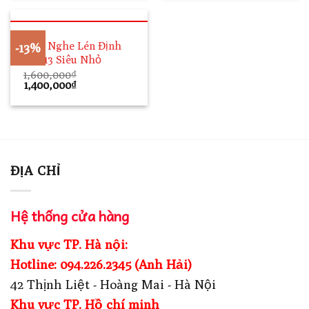
1,600,000₫.
là:
2,000,000₫.
là:
1,299,000₫.
1,700,000₫.
Máy Nghe Lén Định
-13%
Vị N13 Siêu Nhỏ
1,600,000
₫
Giá
Giá
1,400,000
₫
gốc
hiện
là:
tại
1,600,000₫.
là:
1,400,000₫.
ĐỊA CHỈ
Hệ thống cửa hàng
Khu vực TP. Hà nội:
Hotline: 094.226.2345 (Anh Hải)
42 Thịnh Liệt - Hoàng Mai - Hà Nội
Khu vực TP. Hồ chí minh