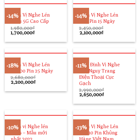
Định Vị Nghe Lén
Định Vị Nghe Lén
-14%
-14%
N24s 5G Cao Cấp
N30 Pin 15 Ngày
1,980,000
₫
2,450,000
₫
Giá
Giá
Giá
Giá
1,700,000
₫
2,100,000
₫
gốc
hiện
gốc
hiện
là:
tại
là:
tại
1,980,000₫.
là:
2,450,000₫.
là:
1,700,000₫.
2,100,000₫.
Định Vị Nghe Lén
Máy Định Vị Nghe
-18%
-11%
A8000 Pin 25 Ngày
Lén Nguỵ Trang
Điện Thoại Cục
2,680,000
₫
Giá
Giá
2,200,000
₫
Gạch
gốc
hiện
2,990,000
₫
là:
tại
Giá
Giá
2,650,000
₫
2,680,000₫.
là:
gốc
hiện
2,200,000₫.
là:
tại
2,990,000₫.
là:
2,650,000₫.
Định vị Nghe lén
Định Vị Nghe Lén
-10%
-13%
N22s – Mẫu mới
DW-10 Pin Khủng
nhất 2022
Hàng Việt Nam