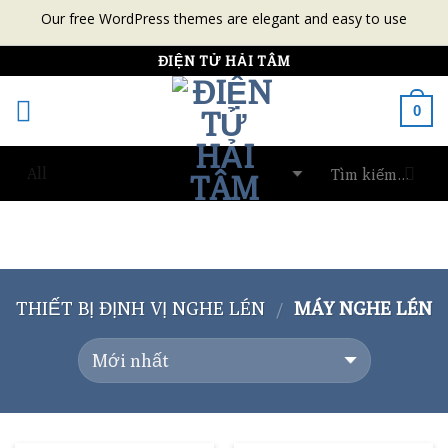
Our free WordPress themes are elegant and easy to use
Skip
ĐIỆN TỬ HẢI TÂM
to
0
content
THIẾT BỊ ĐỊNH VỊ NGHE LÉN
MÁY NGHE LÉN
/