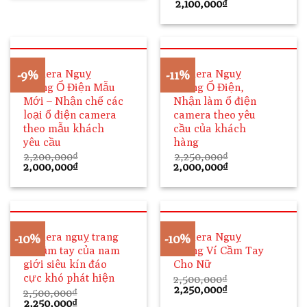
Giá
Giá
2,100,000
₫
2,100,000₫.
là:
gốc
hiện
2,000,000₫.
là:
tại
2,300,000₫.
là:
2,100,000₫.
Camera Nguỵ
Camera Nguỵ
-9%
-11%
Trang Ổ Điện Mẫu
Trang Ổ Điện,
Mới – Nhận chế các
Nhận làm ổ điện
loại ổ điện camera
camera theo yêu
theo mẫu khách
cầu của khách
yêu cầu
hàng
2,200,000
₫
2,250,000
₫
Giá
Giá
Giá
Giá
2,000,000
₫
2,000,000
₫
gốc
hiện
gốc
hiện
là:
tại
là:
tại
2,200,000₫.
là:
2,250,000₫.
là:
2,000,000₫.
2,000,000₫.
Camera nguỵ trang
Camera Nguỵ
-10%
-10%
ví cầm tay của nam
Trang Ví Cầm Tay
giới siêu kín đáo
Cho Nữ
cực khó phát hiện
2,500,000
₫
Giá
Giá
2,250,000
₫
2,500,000
₫
gốc
hiện
Giá
Giá
2,250,000
₫