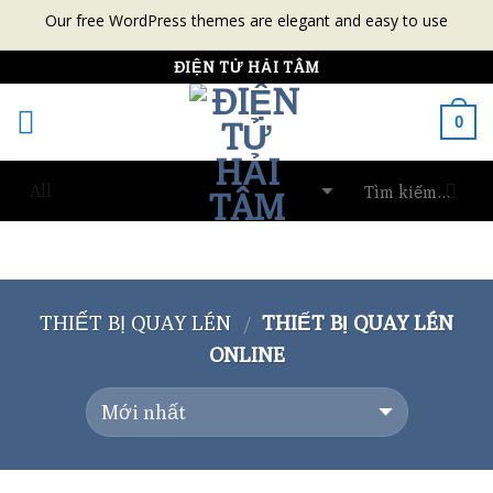
Our free WordPress themes are elegant and easy to use
Skip
ĐIỆN TỬ HẢI TÂM
to
0
content
THIẾT BỊ QUAY LÉN
THIẾT BỊ QUAY LÉN
/
ONLINE