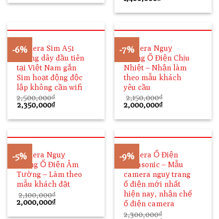
là:
tại
gốc
hiện
2,999,000₫.
là:
là:
tại
2,500,000₫.
1,650,000₫.
là:
1,400,000₫.
Camera Sim A51
Camera Nguỵ
-6%
-7%
không dây đầu tiên
Trang Ổ Điện Chịu
tại Việt Nam gắn
Nhiệt – Nhận làm
Sim hoạt động độc
theo mẫu khách
lập không cần wifi
yêu cầu
2,500,000
₫
2,150,000
₫
Giá
Giá
Giá
Giá
2,350,000
₫
2,000,000
₫
gốc
hiện
gốc
hiện
là:
tại
là:
tại
2,500,000₫.
là:
2,150,000₫.
là:
2,350,000₫.
2,000,000₫.
Camera Nguỵ
Camera Ổ Điện
-5%
-9%
Trang Ổ Điện Âm
Panasonic – Mẫu
Tường – Làm theo
camera nguỵ trang
mẫu khách đặt
ổ điện mới nhất
hiện nay, nhận chế
2,100,000
₫
Giá
Giá
2,000,000
₫
ổ điện camera
gốc
hiện
2,300,000
₫
là:
tại