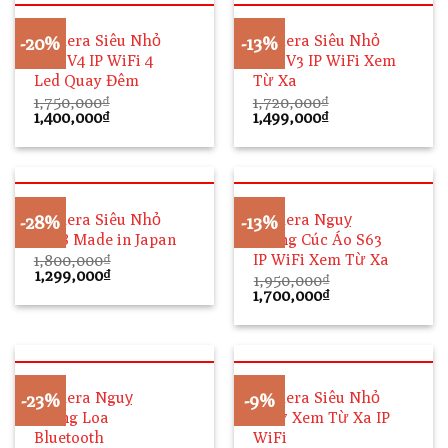
Camera Siêu Nhỏ
Camera Siêu Nhỏ
-20%
-13%
V99-V4 IP WiFi 4
V99-V3 IP WiFi Xem
Led Quay Đêm
Từ Xa
1,750,000
₫
1,720,000
₫
Giá
Giá
Giá
Giá
1,400,000
₫
1,499,000
₫
gốc
hiện
gốc
hiện
là:
tại
là:
tại
1,750,000₫.
là:
1,720,000₫.
là:
1,400,000₫.
1,499,000₫.
Camera Siêu Nhỏ
Camera Nguỵ
-28%
-13%
SQ18 Made in Japan
Trang Cúc Áo S63
IP WiFi Xem Từ Xa
1,800,000
₫
Giá
Giá
1,299,000
₫
1,950,000
₫
gốc
hiện
Giá
Giá
1,700,000
₫
là:
tại
gốc
hiện
1,800,000₫.
là:
là:
tại
1,299,000₫.
1,950,000₫.
là:
1,700,000₫.
Camera Nguỵ
Camera Siêu Nhỏ
-23%
-9%
Trang Loa
SQ17 Xem Từ Xa IP
Bluetooth
WiFi