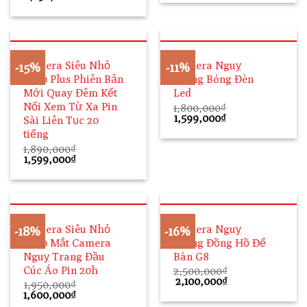
là:
tại
gốc
hiện
2,500,000₫.
là:
là:
tại
2,250,000₫.
2,500,000₫.
là:
2,250,000₫.
Camera Siêu Nhỏ
Camera Nguỵ
-15%
-11%
S400 Plus Phiên Bản
Trang Bóng Đèn
Mới Quay Đêm Kết
Led
Nối Xem Từ Xa Pin
1,800,000
₫
Giá
Giá
1,599,000
₫
Sài Liên Tục 20
gốc
hiện
tiếng
là:
tại
1,800,000₫.
là:
1,890,000
₫
Giá
Giá
1,599,000₫.
1,599,000
₫
gốc
hiện
là:
tại
1,890,000₫.
là:
1,599,000₫.
Camera Siêu Nhỏ
Camera Nguỵ
-18%
-16%
S400 Mắt Camera
Trang Đồng Hồ Để
Nguỵ Trang Đầu
Bàn G8
Cúc Áo Pin 20h
2,500,000
₫
Giá
Giá
2,100,000
₫
1,950,000
₫
gốc
hiện
Giá
Giá
1,600,000
₫
là:
tại
gốc
hiện