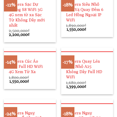
Camera Sạc Dự
Camera Siêu Nhỏ
-12%
-18%
Phòng S8 WiFi 3G
V99-V4 Quay Đêm 6
4G xem từ xa Sạc
Led Hồng Ngoại IP
Từ Không Dây mới
WiFi
nhất
1,890,000
₫
Giá
Giá
1,550,000
₫
2,500,000
₫
gốc
hiện
Giá
Giá
2,200,000
₫
là:
tại
gốc
hiện
1,890,000₫.
là:
là:
tại
1,550,000₫.
2,500,000₫.
là:
2,200,000₫.
Camera Cúc Áo
Camera Quay Lén
-14%
-17%
V188 Full HD WiFi
Siêu Nhỏ A25
4G Xem Từ Xa
Không Dây Full HD
WiFi
1,800,000
₫
Giá
Giá
1,550,000
₫
1,680,000
₫
gốc
hiện
Giá
Giá
1,399,000
₫
là:
tại
gốc
hiện
1,800,000₫.
là:
là:
tại
1,550,000₫.
1,680,000₫.
là:
1,399,000₫.
Camera Nguỵ
Camera Nguỵ
-24%
-18%