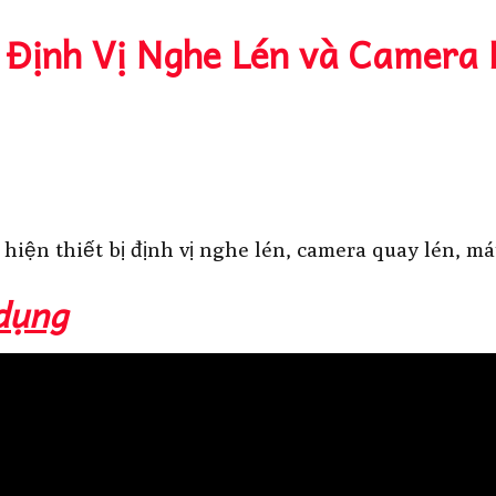
Định Vị Nghe Lén và Camera
iện thiết bị định vị nghe lén, camera quay lén, má
dụng