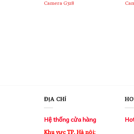
Camera G318
Cam
là:
tại
3,420,000₫.
là:
2,999,
ĐỊA CHỈ
HO
Hệ thống cửa hàng
Hot
Khu vực TP. Hà nội: