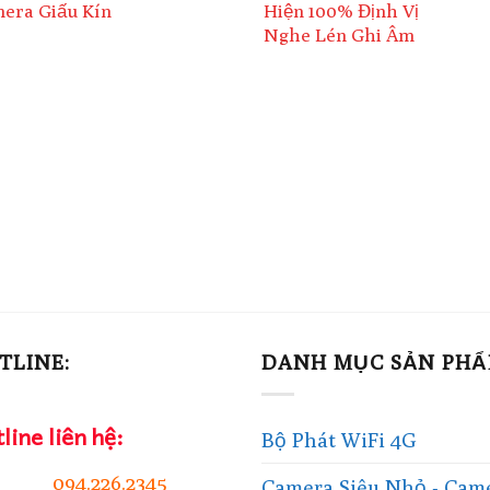
era Giấu Kín
Hiện 100% Định Vị
là:
tại
là:
3,900,000₫.
là:
7,500
Nghe Lén Ghi Âm
000₫.
3,499,000₫.
TLINE:
DANH MỤC SẢN PH
line liên hệ:
Bộ Phát WiFi 4G
094.226.2345
Camera Siêu Nhỏ - Cam