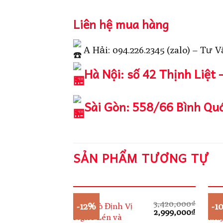
Liên hệ mua hàng
A Hải: 094.226.2345 (zalo) – Tư V
Hà Nội: số 42 Thịnh Liệt 
Sài Gòn: 558/66 Bình Quớ
SẢN PHẨM TƯƠNG TỰ
3,420,000
₫
-12%
-1
Máy Dò Định Vị
Máy
Giá
Giá
2,999,000
₫
Nghe Lén và
Máy
gốc
hiện