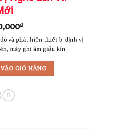
Mới
Giá
0,000
₫
hiện
 và phát hiện thiết bị định vị
tại
lén, máy ghi âm giấu kín
0,000₫.
là:
3,450,000₫.
 VÀO GIỎ HÀNG