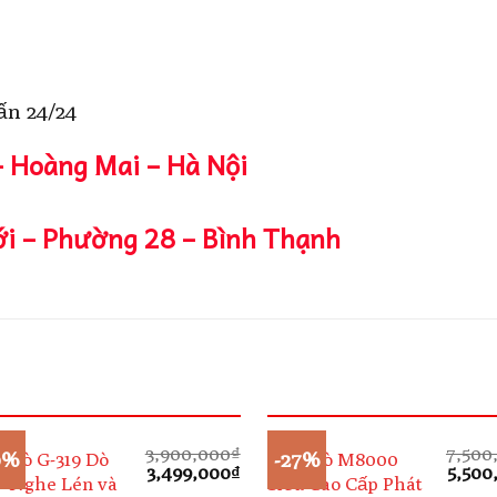
ấn 24/24
– Hoàng Mai – Hà Nội
i – Phường 28 – Bình Thạnh
3,900,000
₫
7,500
0%
-27%
 Dò G-319 Dò
Máy Dò M8000
Giá
Giá
Giá
3,499,000
₫
5,500
 Nghe Lén và
Siêu Cao Cấp Phát
gốc
hiện
gốc