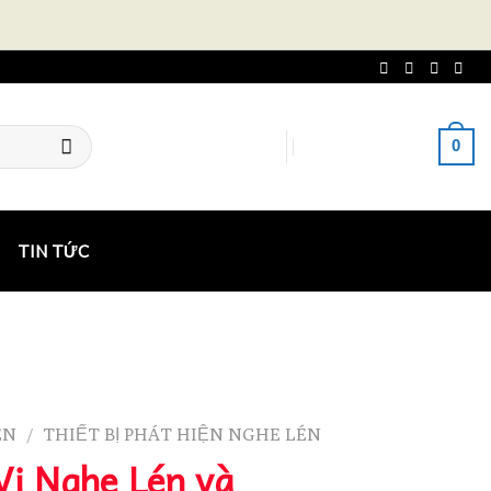
0
ĐĂNG NHẬP
GIỎ HÀNG /
0
₫
TIN TỨC
ÉN
THIẾT BỊ PHÁT HIỆN NGHE LÉN
/
Vị Nghe Lén và