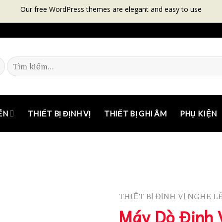
Our free WordPress themes are elegant and easy to use
ÉN
THIẾT BỊ ĐỊNH VỊ
THIẾT BỊ GHI ÂM
PHỤ KIỆN
THIẾT BỊ ĐỊNH VỊ NGHE L
Máy Dò Định 