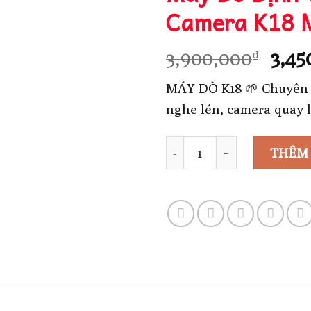
Camera K18 
Giá
3,900,000
3,45
₫
gốc
MÁY DÒ K18 🌱 Chuyên dò
là:
nghe lén, camera quay 
3,90
Số lượng
THÊM