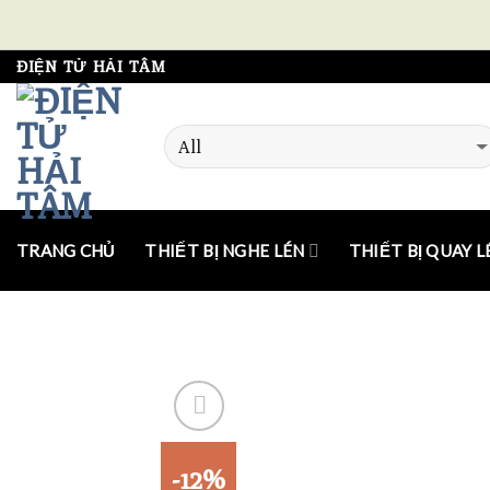
Skip
ĐIỆN TỬ HẢI TÂM
to
content
TRANG CHỦ
THIẾT BỊ NGHE LÉN
THIẾT BỊ QUAY L
-12%