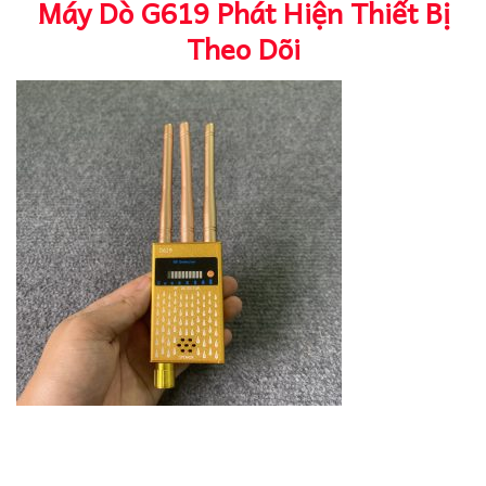
Máy Dò G619 Phát Hiện Thiết Bị
Theo Dõi