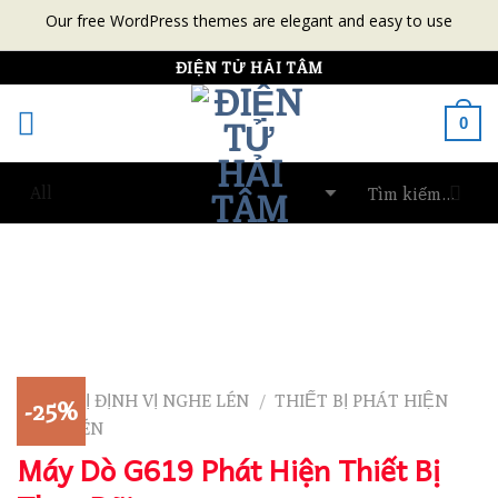
Our free WordPress themes are elegant and easy to use
Skip
ĐIỆN TỬ HẢI TÂM
to
0
content
THIẾT BỊ ĐỊNH VỊ NGHE LÉN
THIẾT BỊ PHÁT HIỆN
/
-25%
NGHE LÉN
Máy Dò G619 Phát Hiện Thiết Bị