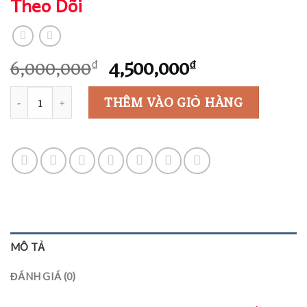
Theo Dõi
Giá
Giá
6,000,000
4,500,000
₫
₫
gốc
hiện
Số lượng
là:
tại
THÊM VÀO GIỎ HÀNG
6,000,000₫.
là:
4,500,000₫.
MÔ TẢ
ĐÁNH GIÁ (0)