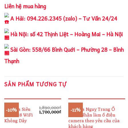
Liên hệ mua hàng
A Hải: 094.226.2345 (zalo) – Tư Vấn 24/24
Hà Nội: số 42 Thịnh Liệt – Hoàng Mai – Hà Nội
Sài Gòn: 558/66 Bình Quới – Phường 28 – Bình
Thạnh
SẢN PHẨM TƯƠNG TỰ
1,890,000
₫
Camera Siêu
Camera Nguỵ Trang Ổ
-10%
-11%
Giá
Giá
1,700,000
₫
Nhỏ S88 WiFi
Điện, Nhận làm ổ điện
gốc
hiện
là:
tại
Không Dây
camera theo yêu cầu của
1,890,000₫.
là:
khách hàng