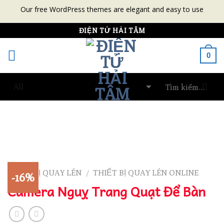
Our free WordPress themes are elegant and easy to use
Skip
ĐIỆN TỬ HẢI TÂM
to
0
content
THIẾT BỊ QUAY LÉN
THIẾT BỊ QUAY LÉN ONLINE
/
-16%
Camera Nguỵ Trang Quạt Để Bàn