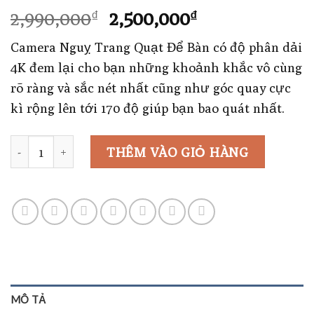
Giá
Giá
2,990,000
2,500,000
₫
₫
gốc
hiện
Camera Nguỵ Trang Quạt Để Bàn có độ phân dải
là:
tại
4K đem lại cho bạn những khoảnh khắc vô cùng
2,990,000₫.
là:
rõ ràng và sắc nét nhất cũng như góc quay cực
2,500,000₫.
kì rộng lên tới 170 độ giúp bạn bao quát nhất.
Số lượng
THÊM VÀO GIỎ HÀNG
MÔ TẢ