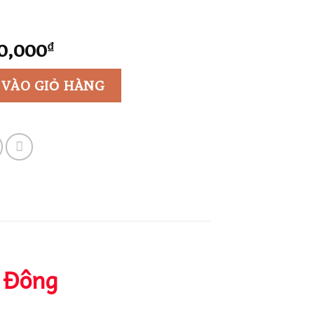
Giá
0,000
₫
hiện
tại
 VÀO GIỎ HÀNG
0,000₫.
là:
2,500,000₫.
 Đông