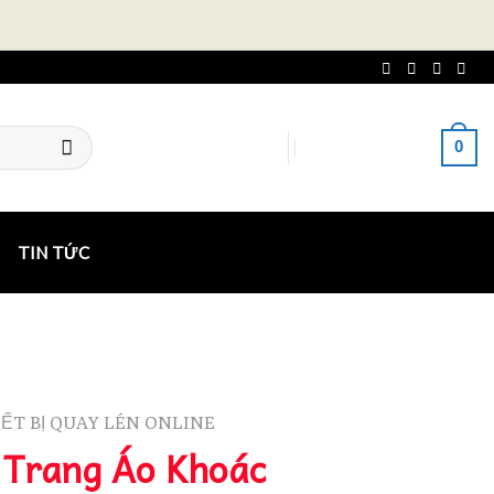
0
ĐĂNG NHẬP
GIỎ HÀNG /
0
₫
TIN TỨC
ẾT BỊ QUAY LÉN ONLINE
Trang Áo Khoác