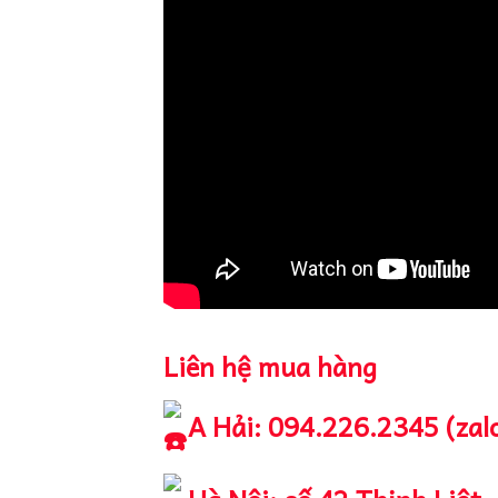
Liên hệ mua hàng
A Hải: 094.226.2345 (zal