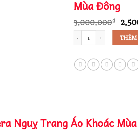
Mùa Đông
Giá
3,000,000
2,50
₫
gốc
Số lượng
là:
THÊM
3,00
ra Nguỵ Trang Áo Khoác Mùa