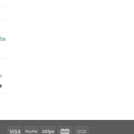
Lén
e
e