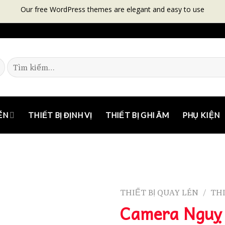
Our free WordPress themes are elegant and easy to use
ÉN
THIẾT BỊ ĐỊNH VỊ
THIẾT BỊ GHI ÂM
PHỤ KIỆN
THIẾT BỊ QUAY LÉN
THI
/
Camera Nguỵ 