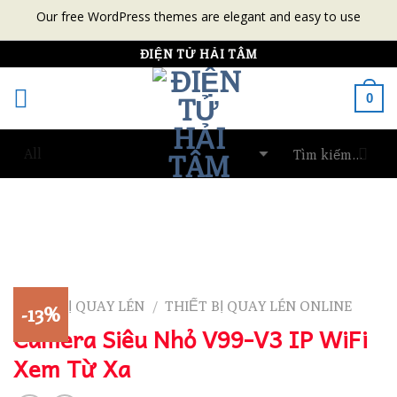
Our free WordPress themes are elegant and easy to use
Skip
ĐIỆN TỬ HẢI TÂM
to
0
content
THIẾT BỊ QUAY LÉN
THIẾT BỊ QUAY LÉN ONLINE
/
-13%
Camera Siêu Nhỏ V99-V3 IP WiFi
Xem Từ Xa