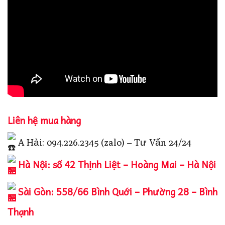
Liên hệ mua hàng
A Hải: 094.226.2345 (zalo) – Tư Vấn 24/24
Hà Nội: số 42 Thịnh Liệt – Hoàng Mai – Hà Nội
Sài Gòn: 558/66 Bình Quới – Phường 28 – Bình
Thạnh