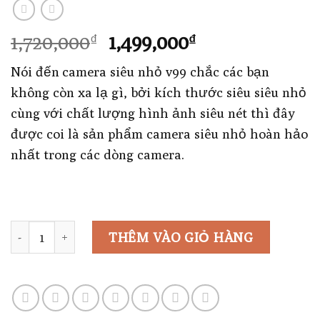
Giá
Giá
1,720,000
1,499,000
₫
₫
gốc
hiện
Nói đến camera siêu nhỏ v99 chắc các bạn
là:
tại
không còn xa lạ gì, bởi kích thước siêu siêu nhỏ
1,720,000₫.
là:
cùng với chất lượng hình ảnh siêu nét thì đây
1,499,000₫.
được coi là sản phẩm camera siêu nhỏ hoàn hảo
nhất trong các dòng camera.
Số lượng
THÊM VÀO GIỎ HÀNG