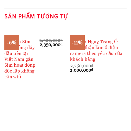
SẢN PHẨM TƯƠNG TỰ
2,500,000
₫
Camera Sim
Camera Nguỵ Trang Ổ
-6%
-11%
Giá
Giá
2,350,000
₫
A51 không dây
Điện, Nhận làm ổ điện
gốc
hiện
là:
tại
đầu tiên tại
camera theo yêu cầu của
2,500,000₫.
là:
Việt Nam gắn
khách hàng
2,350,000₫.
Sim hoạt động
2,250,000
₫
Giá
Giá
2,000,000
₫
độc lập không
gốc
hiện
cần wifi
là:
tại
2,250,000₫.
là:
2,000,000₫.