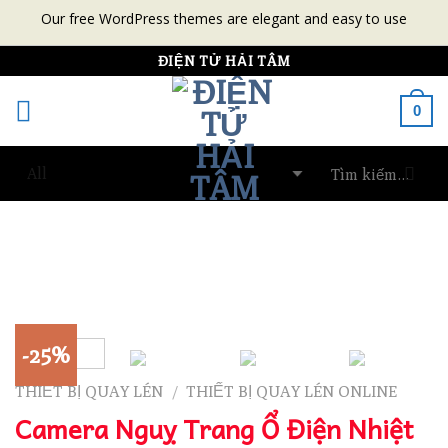
Our free WordPress themes are elegant and easy to use
Skip
ĐIỆN TỬ HẢI TÂM
to
0
content
-25%
THIẾT BỊ QUAY LÉN
THIẾT BỊ QUAY LÉN ONLINE
/
Camera Nguỵ Trang Ổ Điện Nhiệt