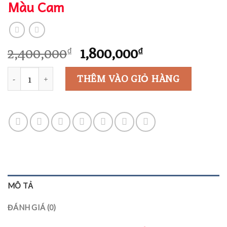
Màu Cam
Giá
Giá
2,400,000
1,800,000
₫
₫
gốc
hiện
Số lượng
là:
tại
THÊM VÀO GIỎ HÀNG
2,400,000₫.
là:
1,800,000₫.
MÔ TẢ
ĐÁNH GIÁ (0)