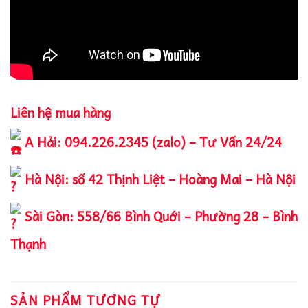
Liên hệ mua hàng
A Hải: 094.226.2345 (zalo) – Tư Vấn 24/24
Hà Nội: số 42 Thịnh Liệt – Hoàng Mai – Hà Nội
Sài Gòn: 558/66 Bình Quới – Phường 28 – Bình
Thạnh
SẢN PHẨM TƯƠNG TỰ