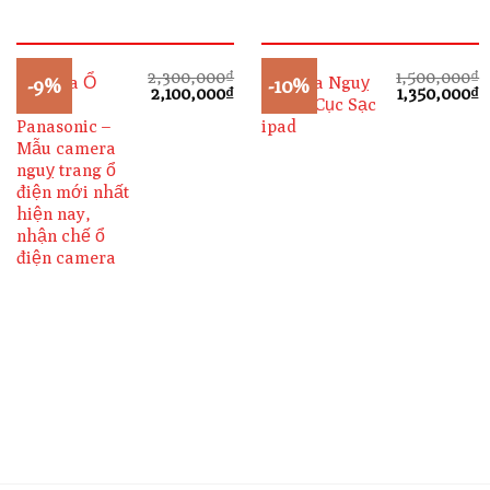
2,300,000
₫
1,500,000
₫
Camera Ổ
Camera Nguỵ
-9%
-10%
Giá
Giá
Giá
G
2,100,000
₫
1,350,000
₫
Điện
Trang Cục Sạc
gốc
hiện
gốc
h
là:
tại
là:
t
Panasonic –
ipad
2,300,000₫.
là:
1,500,000₫.
l
Mẫu camera
2,100,000₫.
1
nguỵ trang ổ
điện mới nhất
hiện nay,
nhận chế ổ
điện camera