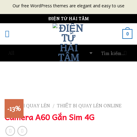
Our free WordPress themes are elegant and easy to use
Skip
ĐIỆN TỬ HẢI TÂM
to
0
content
THIẾT BỊ QUAY LÉN
THIẾT BỊ QUAY LÉN ONLINE
/
-13%
Camera A60 Gắn Sim 4G