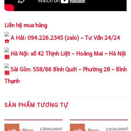
Liên hệ mua hàng
A Hải: 094.226.2345 (zalo) – Tư Vấn 24/24
Hà Nội: số 42 Thịnh Liệt – Hoàng Mai – Hà Nội
Sài Gòn: 558/66 Bình Quới – Phường 28 – Bình
Thạnh
SẢN PHẨM TƯƠNG TỰ
1,800,000
₫
1,950,000
₫
Camera Nguỵ
Camera Nguỵ
-11%
-13%