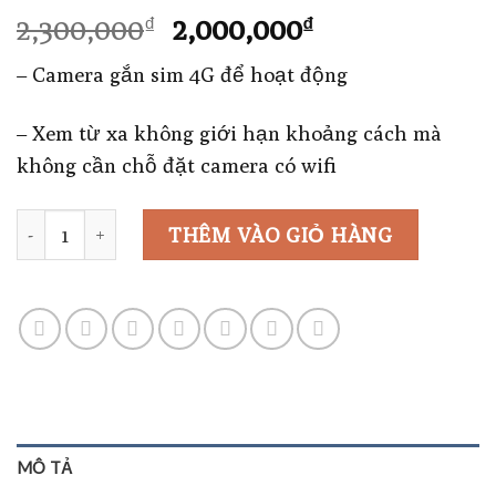
Giá
Giá
2,300,000
2,000,000
₫
₫
gốc
hiện
– Camera gắn sim 4G để hoạt động
là:
tại
2,300,000₫.
là:
– Xem từ xa không giới hạn khoảng cách mà
2,000,000₫.
không cần chỗ đặt camera có wifi
Số lượng
THÊM VÀO GIỎ HÀNG
MÔ TẢ