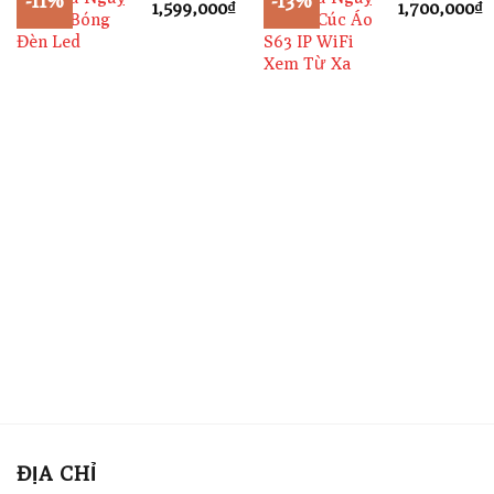
Giá
Giá
Giá
G
1,599,000
₫
1,700,000
₫
Trang Bóng
Trang Cúc Áo
gốc
hiện
gốc
h
là:
tại
là:
t
Đèn Led
S63 IP WiFi
1,800,000₫.
là:
1,950,000₫.
l
Xem Từ Xa
1,599,000₫.
1
ĐỊA CHỈ