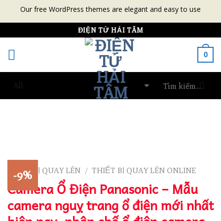
Our free WordPress themes are elegant and easy to use
Skip
ĐIỆN TỬ HẢI TÂM
to
0
content
THIẾT BỊ QUAY LÉN
THIẾT BỊ QUAY LÉN ONLINE
/
-9%
Camera Ổ Điện Panasonic – Mẫu
camera nguỵ trang ổ điện mới nhất