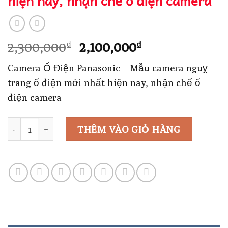
hiện nay, nhận chế ổ điện camera
Giá
Giá
2,300,000
2,100,000
₫
₫
gốc
hiện
Camera Ổ Điện Panasonic – Mẫu camera nguỵ
là:
tại
trang ổ điện mới nhất hiện nay, nhận chế ổ
2,300,000₫.
là:
điện camera
2,100,000₫.
Số lượng
THÊM VÀO GIỎ HÀNG