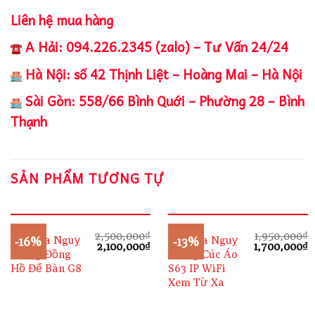
Liên hệ mua hàng
A Hải: 094.226.2345 (zalo) – Tư Vấn 24/24
Hà Nội: số 42 Thịnh Liệt – Hoàng Mai – Hà Nội
Sài Gòn: 558/66 Bình Quới – Phường 28 – Bình
Thạnh
SẢN PHẨM TƯƠNG TỰ
2,500,000
₫
1,950,000
₫
Camera Nguỵ
Camera Nguỵ
-16%
-13%
Giá
Giá
Giá
G
2,100,000
₫
1,700,000
₫
Trang Đồng
Trang Cúc Áo
gốc
hiện
gốc
h
là:
tại
là:
t
Hồ Để Bàn G8
S63 IP WiFi
2,500,000₫.
là:
1,950,000₫.
l
Xem Từ Xa
2,100,000₫.
1