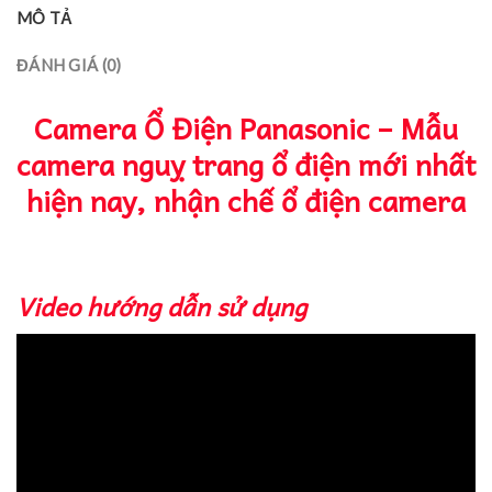
MÔ TẢ
ĐÁNH GIÁ (0)
Camera Ổ Điện Panasonic – Mẫu
camera nguỵ trang ổ điện mới nhất
hiện nay, nhận chế ổ điện camera
Video hướng dẫn sử dụng