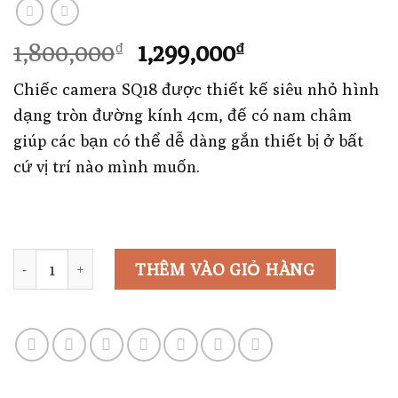
Giá
Giá
1,800,000
1,299,000
₫
₫
gốc
hiện
Chiếc camera SQ18 được thiết kế siêu nhỏ hình
là:
tại
dạng tròn đường kính 4cm, đế có nam châm
1,800,000₫.
là:
giúp các bạn có thể dễ dàng gắn thiết bị ở bất
1,299,000₫.
cứ vị trí nào mình muốn.
Số lượng
THÊM VÀO GIỎ HÀNG