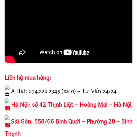
Liên hệ mua hàng:
A Hải: 094.226.2345 (zalo) – Tư Vấn 24/24
Hà Nội: số 42 Thịnh Liệt – Hoàng Mai – Hà Nội
Sài Gòn: 558/66 Bình Quới – Phường 28 – Bình
Thạnh