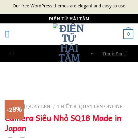
Our free WordPress themes are elegant and easy to use
Skip
ĐIỆN TỬ HẢI TÂM
to
0
content
THIẾT BỊ QUAY LÉN
THIẾT BỊ QUAY LÉN ONLINE
/
-28%
Camera Siêu Nhỏ SQ18 Made in
Japan