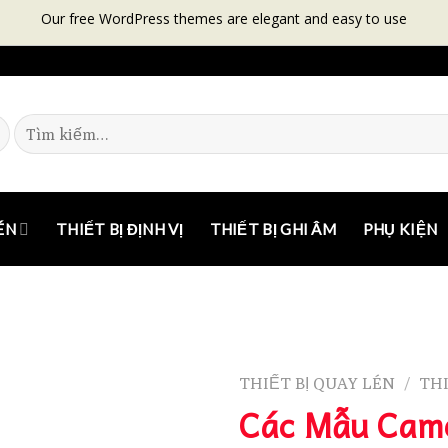
Our free WordPress themes are elegant and easy to use
ÉN
THIẾT BỊ ĐỊNH VỊ
THIẾT BỊ GHI ÂM
PHỤ KIỆN
THIẾT BỊ QUAY LÉN
THI
/
Các Mẫu Cam