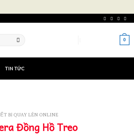
0
ĐĂNG NHẬP
GIỎ HÀNG /
0
₫
TIN TỨC
ẾT BỊ QUAY LÉN ONLINE
era Đồng Hồ Treo