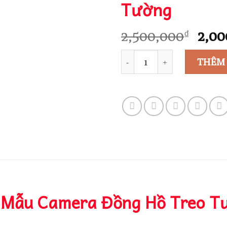
Tường
Giá
2,500,000
2,00
₫
gốc
Số lượng
là:
THÊM
2,50
 Mẫu Camera Đồng Hồ Treo T