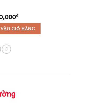
Giá
0,000
₫
hiện
tại
 VÀO GIỎ HÀNG
0,000₫.
là:
2,000,000₫.
ường