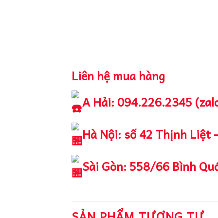
Liên hệ mua hàng
A Hải: 094.226.2345 (zal
Hà Nội: số 42 Thịnh Liệt 
Sài Gòn: 558/66 Bình Quớ
SẢN PHẨM TƯƠNG TỰ