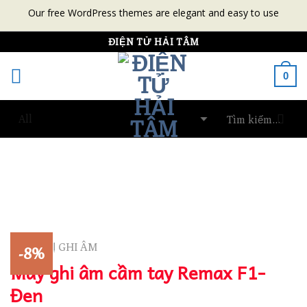
Our free WordPress themes are elegant and easy to use
Skip
ĐIỆN TỬ HẢI TÂM
to
0
content
THIẾT BỊ GHI ÂM
-8%
Máy ghi âm cầm tay Remax F1-
Đen