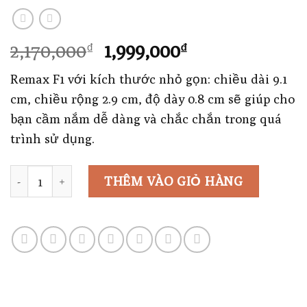
Giá
Giá
2,170,000
1,999,000
₫
₫
gốc
hiện
Remax F1 với kích thước nhỏ gọn: chiều dài 9.1
là:
tại
cm, chiều rộng 2.9 cm, độ dày 0.8 cm sẽ giúp cho
2,170,000₫.
là:
bạn cầm nắm dễ dàng và chắc chắn trong quá
1,999,000₫.
trình sử dụng.
Số lượng
THÊM VÀO GIỎ HÀNG