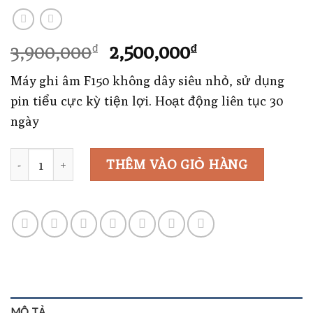
Giá
Giá
3,900,000
2,500,000
₫
₫
gốc
hiện
Máy ghi âm F150 không dây siêu nhỏ, sử dụng
là:
tại
pin tiểu cực kỳ tiện lợi. Hoạt động liên tục 30
3,900,000₫.
là:
ngày
2,500,000₫.
Số lượng
THÊM VÀO GIỎ HÀNG
MÔ TẢ