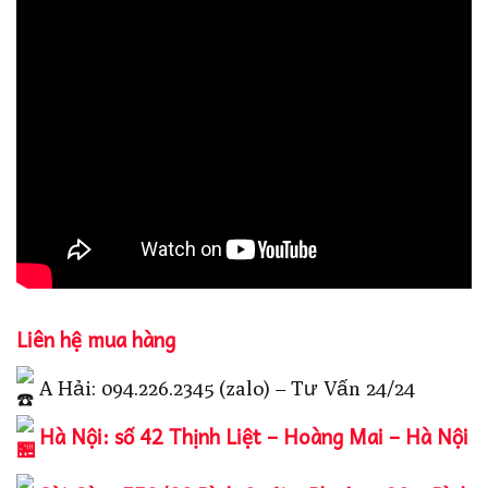
Liên hệ mua hàng
A Hải: 094.226.2345 (zalo) – Tư Vấn 24/24
Hà Nội: số 42 Thịnh Liệt – Hoàng Mai – Hà Nội