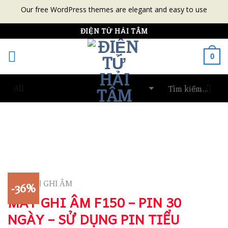
Our free WordPress themes are elegant and easy to use
Skip
ĐIỆN TỬ HẢI TÂM
to
0
content
THIẾT BỊ GHI ÂM
-36%
MÁY GHI ÂM F150 – PIN 30
NGÀY – SỬ DỤNG PIN TIỂU