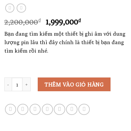
Giá
Giá
2,200,000
1,999,000
₫
₫
gốc
hiện
Bạn đang tìm kiếm một thiết bị ghi âm với dung
là:
tại
lượng pin lâu thì đây chính là thiết bị bạn đang
2,200,000₫.
là:
tìm kiếm rồi nhé.
1,999,000₫.
Số lượng
THÊM VÀO GIỎ HÀNG