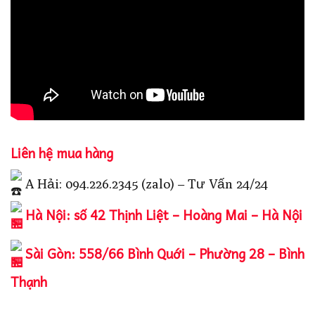
Liên hệ mua hàng
A Hải: 094.226.2345 (zalo) – Tư Vấn 24/24
Hà Nội: số 42 Thịnh Liệt – Hoàng Mai – Hà Nội
Sài Gòn: 558/66 Bình Quới – Phường 28 – Bình
Thạnh