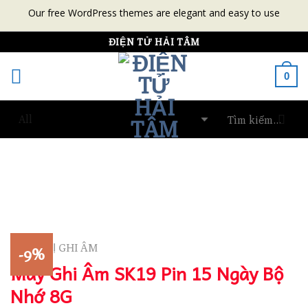
Our free WordPress themes are elegant and easy to use
Skip
ĐIỆN TỬ HẢI TÂM
to
0
content
THIẾT BỊ GHI ÂM
-9%
Máy Ghi Âm SK19 Pin 15 Ngày Bộ
Nhớ 8G