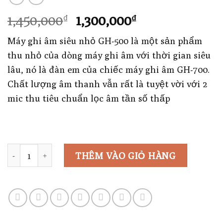
Giá
Giá
1,450,000
1,300,000
₫
₫
gốc
hiện
Máy ghi âm siêu nhỏ GH-500 là một sản phẩm
là:
tại
thu nhỏ của dòng máy ghi âm với thời gian siêu
1,450,000₫.
là:
lâu, nó là đàn em của chiếc máy ghi âm GH-700.
1,300,000₫.
Chất lượng âm thanh vẫn rất là tuyệt vời với 2
mic thu tiêu chuẩn lọc âm tần số thấp
Số lượng
THÊM VÀO GIỎ HÀNG