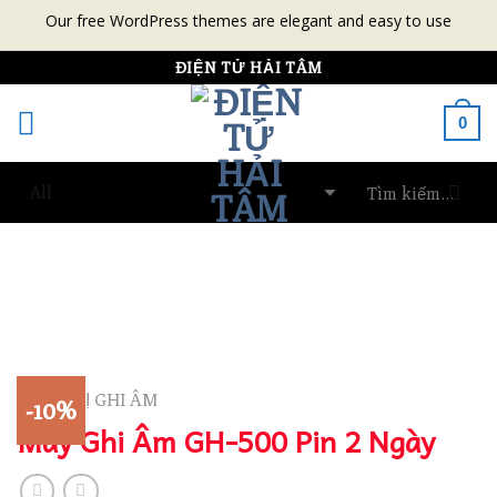
Our free WordPress themes are elegant and easy to use
Skip
ĐIỆN TỬ HẢI TÂM
to
0
content
THIẾT BỊ GHI ÂM
-10%
Máy Ghi Âm GH-500 Pin 2 Ngày