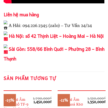
Liên hệ mua hàng
A Hải: 094.226.2345 (zalo) – Tư Vấn 24/24
Hà Nội: số 42 Thịnh Liệt – Hoàng Mai – Hà Nội
Sài Gòn: 558/66 Bình Quới – Phường 28 – Bình
Thạnh
SẢN PHẨM TƯƠNG TỰ
1,700,000
₫
1,520,000
₫
Máy Ghi Âm
Máy Ghi Âm
-15%
-11%
Giá
Giá
Giá
G
1,450,000
₫
1,350,000
₫
Siêu Nhỏ TF-9
Móc Khoá K60
gốc
hiện
gốc
h