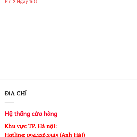
là:
tại
là:
t
Pin 2 Ngày 16G
1,700,000₫.
là:
1,520,000₫.
l
1,450,000₫.
1
ĐỊA CHỈ
Hệ thống cửa hàng
Khu vực TP. Hà nội:
Hotline: 094.226.2345 (Anh Hải)