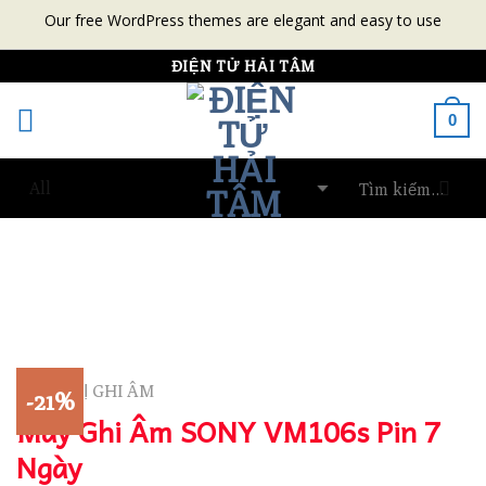
Our free WordPress themes are elegant and easy to use
Skip
ĐIỆN TỬ HẢI TÂM
to
0
content
THIẾT BỊ GHI ÂM
-21%
Máy Ghi Âm SONY VM106s Pin 7
Ngày