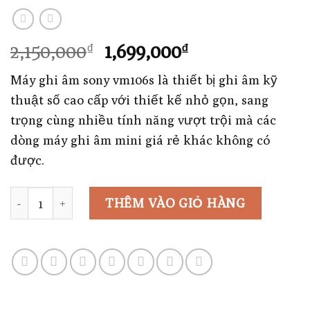
Giá
Giá
2,150,000
1,699,000
₫
₫
gốc
hiện
Máy ghi âm sony vm106s là thiết bị ghi âm kỹ
là:
tại
thuật số cao cấp với thiết kế nhỏ gọn, sang
2,150,000₫.
là:
trọng cùng nhiều tính năng vượt trội mà các
1,699,000₫.
dòng máy ghi âm mini giá rẻ khác không có
được.
Số lượng
THÊM VÀO GIỎ HÀNG