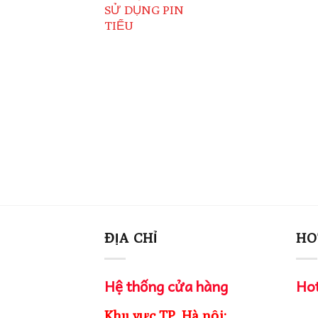
SỬ DỤNG PIN
là:
tại
3,900,000₫.
là:
TIỂU
2,500,
ĐỊA CHỈ
HO
Hệ thống cửa hàng
Hot
Khu vực TP. Hà nội: