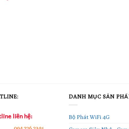
là:
tại
là:
1,800,000₫.
là:
1,420
000₫.
1,500,000₫.
TLINE:
DANH MỤC SẢN PH
line liên hệ:
Bộ Phát WiFi 4G
094.226.2345