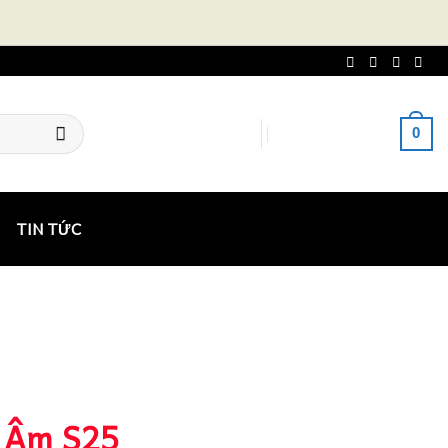
0
ĐĂNG NHẬP
GIỎ HÀNG /
0
₫
TIN TỨC
 Âm S25