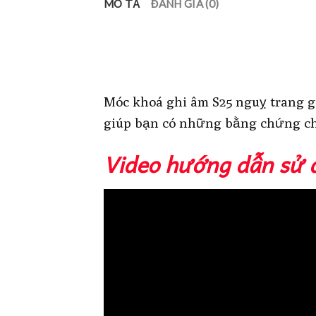
MÔ TẢ
ĐÁNH GIÁ (0)
Móc khoá ghi âm S25 nguỵ trang 
giúp bạn có những bằng chứng ch
Video hướng dẫn sử 