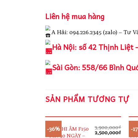
Liên hệ mua hàng
A Hải: 094.226.2345 (zalo) – Tư V
Hà Nội: số 42 Thịnh Liệt 
Sài Gòn: 558/66 Bình Quớ
SẢN PHẨM TƯƠNG TỰ
3,900,000
₫
-36%
-1
MÁY GHI ÂM F150
Móc
Giá
Giá
2,500,000
₫
– PIN 30 NGÀY –
Cao
gốc
hiện