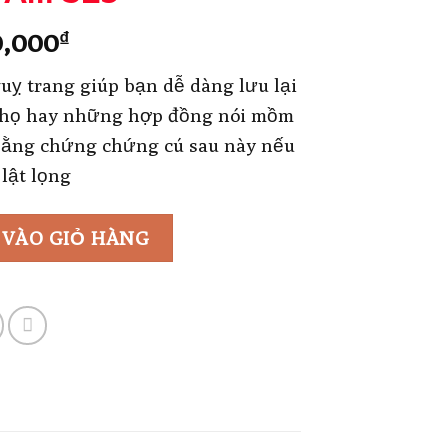
Giá
0,000
₫
hiện
uỵ trang giúp bạn dễ dàng lưu lại
tại
 họ hay những hợp đồng nói mồm
0,000₫.
là:
bằng chứng chứng cú sau này nếu
1,600,000₫.
lật lọng
 VÀO GIỎ HÀNG