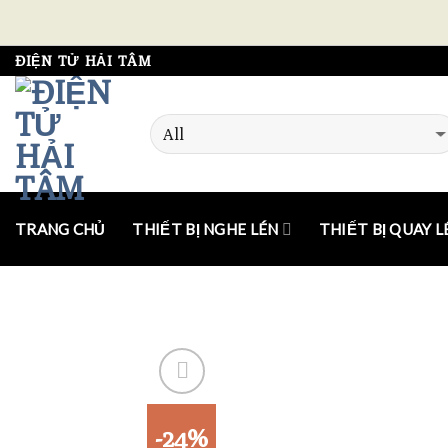
Skip
ĐIỆN TỬ HẢI TÂM
to
content
TRANG CHỦ
THIẾT BỊ NGHE LÉN
THIẾT BỊ QUAY L
-24%