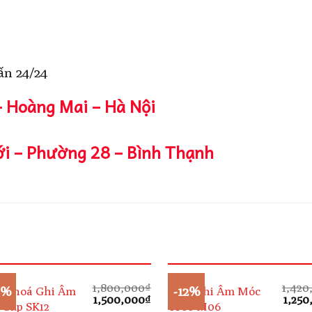
ấn 24/24
– Hoàng Mai – Hà Nội
i – Phường 28 – Bình Thạnh
1,800,000
₫
1,420
7%
-12%
 Khoá Ghi Âm
Máy Ghi Âm Móc
Giá
Giá
Giá
1,500,000
₫
1,250
 Cấp SK12
Treo M06
gốc
hiện
gốc