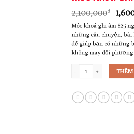
Giá
2,100,000
1,60
₫
gốc
Móc khoá ghi âm S25 ng
là:
những câu chuyện, bài
2,10
để giúp bạn có những 
không may đối phương 
Số lượng
THÊM