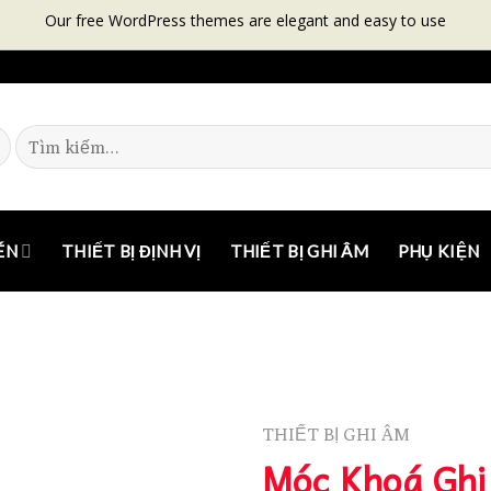
Our free WordPress themes are elegant and easy to use
ÉN
THIẾT BỊ ĐỊNH VỊ
THIẾT BỊ GHI ÂM
PHỤ KIỆN
THIẾT BỊ GHI ÂM
Móc Khoá Ghi