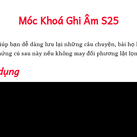
Móc Khoá Ghi Âm S25
giúp bạn dễ dàng lưu lại những câu chuyện, bài h
ứng cú sau này nếu không may đối phương lật lọ
dụng