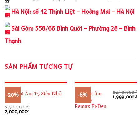
Hà Nội: số 42 Thịnh Liệt – Hoàng Mai – Hà Nội
Sài Gòn: 558/66 Bình Quới – Phường 28 – Bình
Thạnh
SẢN PHẨM TƯƠNG TỰ
2,170,000
₫
Máy Ghi Âm T5 Siêu Nhỏ
Máy ghi âm
-20%
-8%
Giá
G
1,999,000
₫
32G
cầm tay
gốc
h
là:
t
Remax F1-Đen
2,500,000
₫
2,170,000₫.
l
Giá
Giá
2,000,000
₫
1
gốc
hiện
là:
tại
2,500,000₫.
là:
2,000,000₫.