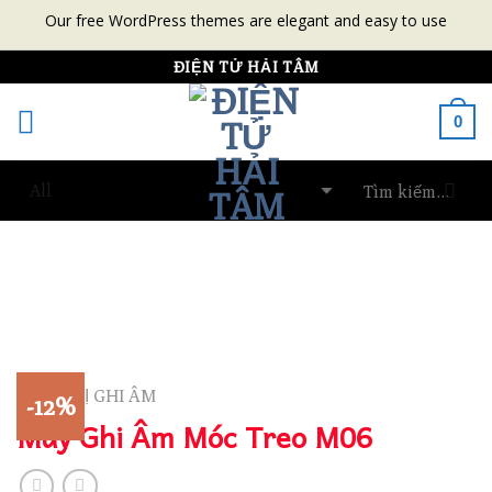
Our free WordPress themes are elegant and easy to use
Skip
ĐIỆN TỬ HẢI TÂM
to
0
content
THIẾT BỊ GHI ÂM
-12%
Máy Ghi Âm Móc Treo M06