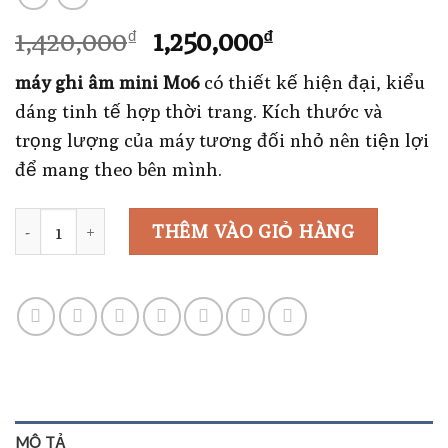
Giá
Giá
1,420,000
1,250,000
₫
₫
gốc
hiện
máy ghi âm mini M06
có thiết kế hiện đại, kiểu
là:
tại
dáng tinh tế hợp thời trang. Kích thước và
1,420,000₫.
là:
trọng lượng của máy tương đối nhỏ nên tiện lợi
1,250,000₫.
để mang theo bên mình.
Số lượng
THÊM VÀO GIỎ HÀNG
MÔ TẢ