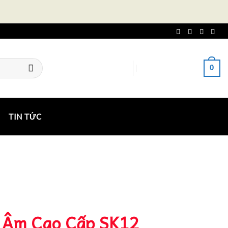
0
ĐĂNG NHẬP
GIỎ HÀNG /
0
₫
TIN TỨC
 Âm Cao Cấp SK12