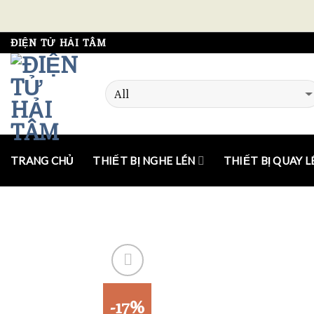
Skip
ĐIỆN TỬ HẢI TÂM
to
content
TRANG CHỦ
THIẾT BỊ NGHE LÉN
THIẾT BỊ QUAY L
-17%