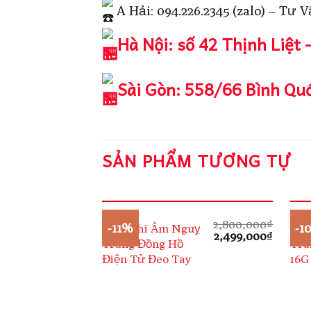
A Hải: 094.226.2345 (zalo) – Tư V
Hà Nội: số 42 Thịnh Liệt 
Sài Gòn: 558/66 Bình Quớ
SẢN PHẨM TƯƠNG TỰ
2,800,000
₫
-11%
-1
Máy Ghi Âm Nguỵ
Máy
Giá
Giá
2,499,000
₫
Trang Đồng Hồ
Tra
gốc
hiện
Điện Tử Đeo Tay
16G
là:
tại
2,800,000₫.
là:
2,499,