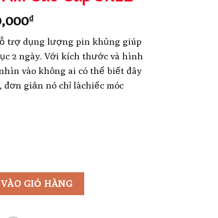
Giá
0,000
₫
hiện
ỗ trợ dụng lượng pin khủng giúp
tại
tục 2 ngày. Với kích thước và hình
0,000₫.
là:
nhìn vào không ai có thể biết đây
1,500,000₫.
 đơn giản nó chỉ làchiếc móc
 VÀO GIỎ HÀNG