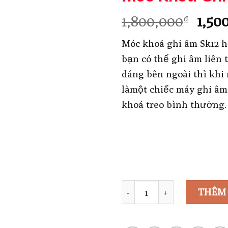
Giá
1,800,000
1,50
₫
gốc
Móc khoá ghi âm Sk12 h
là:
bạn có thể ghi âm liên 
1,80
dáng bên ngoài thì khi 
làmột chiếc máy ghi âm,
khoá treo bình thường.
Số lượng
THÊM