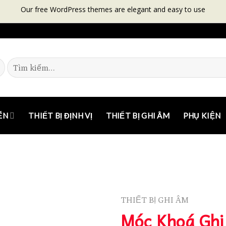
Our free WordPress themes are elegant and easy to use
ÉN
THIẾT BỊ ĐỊNH VỊ
THIẾT BỊ GHI ÂM
PHỤ KIỆN
THIẾT BỊ GHI ÂM
Móc Khoá Ghi